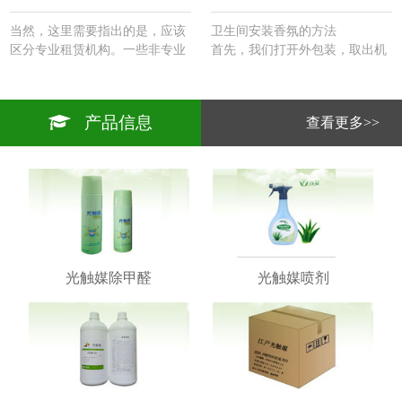
当然，这里需要指出的是，应该
卫生间安装香氛的方法
区分专业租赁机构。一些非专业
首先，我们打开外包装，取出机
租赁机构在购买知名品牌的家用
器。里面有一块挂板。悬挂板的
机器系列方面发挥着边际作用。
背面涂有粘合剂，然后将其粘在
机器的尺寸和外观以及实际的净
电源插头的侧面（以方便电源访
产品信息
查看更多>>
化面积都比商用机器小一个尺
问）。
寸，商用机器的价格是确定的。
2.然后将机器安装在悬挂板上并
…
连接电源。
3.取出遥控器并将其调整到您想
要的频率。根据你设定的频率，
这台机器每天都能正常工作。
4、香味为卫生间开发的除臭剂
精油一起使用，达到卫生间除臭
剂除香的效果。
光触媒除甲醛
光触媒喷剂
5.维护期为一至一个半月。…