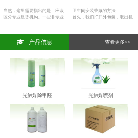
当然，这里需要指出的是，应该
卫生间安装香氛的方法
区分专业租赁机构。一些非专业
首先，我们打开外包装，取出机
租赁机构在购买知名品牌的家用
器。里面有一块挂板。悬挂板的
机器系列方面发挥着边际作用。
背面涂有粘合剂，然后将其粘在
机器的尺寸和外观以及实际的净
电源插头的侧面（以方便电源访
产品信息
查看更多>>
化面积都比商用机器小一个尺
问）。
寸，商用机器的价格是确定的。
2.然后将机器安装在悬挂板上并
…
连接电源。
3.取出遥控器并将其调整到您想
要的频率。根据你设定的频率，
这台机器每天都能正常工作。
4、香味为卫生间开发的除臭剂
精油一起使用，达到卫生间除臭
剂除香的效果。
光触媒除甲醛
光触媒喷剂
5.维护期为一至一个半月。…