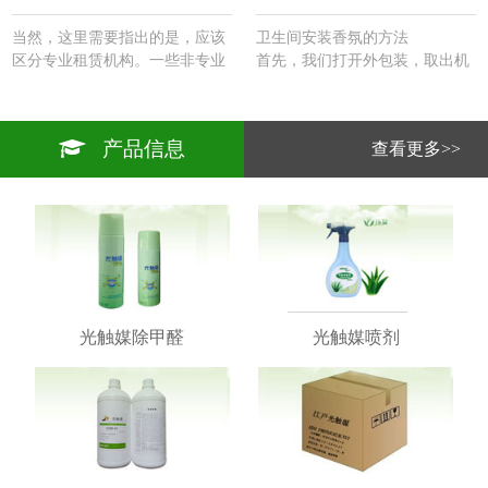
当然，这里需要指出的是，应该
卫生间安装香氛的方法
区分专业租赁机构。一些非专业
首先，我们打开外包装，取出机
租赁机构在购买知名品牌的家用
器。里面有一块挂板。悬挂板的
机器系列方面发挥着边际作用。
背面涂有粘合剂，然后将其粘在
机器的尺寸和外观以及实际的净
电源插头的侧面（以方便电源访
产品信息
查看更多>>
化面积都比商用机器小一个尺
问）。
寸，商用机器的价格是确定的。
2.然后将机器安装在悬挂板上并
…
连接电源。
3.取出遥控器并将其调整到您想
要的频率。根据你设定的频率，
这台机器每天都能正常工作。
4、香味为卫生间开发的除臭剂
精油一起使用，达到卫生间除臭
剂除香的效果。
光触媒除甲醛
光触媒喷剂
5.维护期为一至一个半月。…