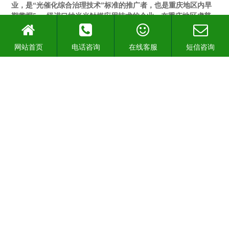
业，是“光催化综合治理技术”标准的推广者，也是重庆地区内早
期掌握5nm级进口纳米光触媒应用技术的企业，在重庆地区虎普
拥有行业完善的技术团队，在虎普参与的所有本土竞标工程中，
技术得分均名列前茅，虎普拥有本土大量的客户数据库，在重庆
网站首页
电话咨询
在线客服
短信咨询
各个地区内，都有虎普施工的标志性工程，室内环境治理面积于
2020年7月突破1000万平方米，是西部地区第二家独立完成千万平
方治理大关的非加盟企业，虎普技术团队虽为多家甲醛治理公司
提供技术支持…
[MORE]
荣誉资质
查看更多>>