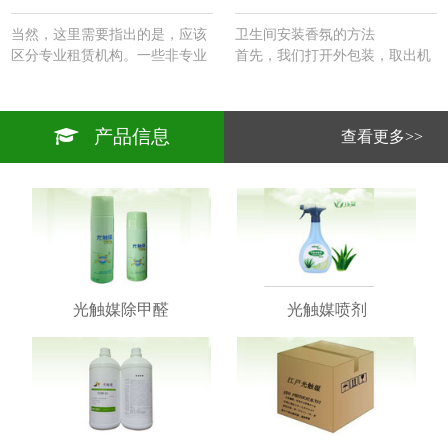
当然，这里需要指出的是，应该
卫生间安装香氛的方法
区分专业租赁机构。一些非专业
首先，我们打开外包装，取出机
租赁机构在购买知名品牌的家用
器。里面有一块挂板。悬挂板的
机器系列方面发挥着边际作用。
背面涂有粘合剂，然后将其粘在
机器的尺寸和外观以及实际的净
电源插头的侧面（以方便电源访
产品信息
查看更多>>
化面积都比商用机器小一个尺
问）。
寸，商用机器的价格是确定的。
2.然后将机器安装在悬挂板上并
…
连接电源。
3.取出遥控器并将其调整到您想
要的频率。根据你设定的频率，
这台机器每天都能正常工作。
4、香味为卫生间开发的除臭剂
精油一起使用，达到卫生间除臭
剂除香的效果。
光触媒除甲醛
光触媒喷剂
5.维护期为一至一个半月。…