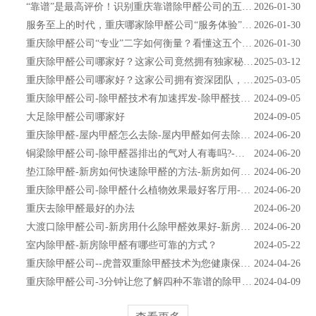
“靠谱”是最高评价！识别重庆靠谱除甲醛公司的五大特征
2026-01-30
服务至上的时代，重庆哪家除甲醛公司“服务体验”最好？
2026-01-30
重庆除甲醛公司“专业”二字如何衡量？看懂这五个硬核指标！
2026-01-30
重庆除甲醛公司哪家好？这家公司竟然拥有独家秘籍！
2025-03-12
重庆除甲醛公司哪家好？这家公司拥有资深团队，经验丰富！
2025-03-05
重庆除甲醛公司-除甲醛技术有加速挥发-除甲醛技术有哪些
2024-09-05
大足除甲醛公司哪家好
2024-09-05
重庆除甲醛-屋内甲醛怎么去除-屋内甲醛如何去除小窍门
2024-06-20
铜梁除甲醛公司-除甲醛器排出的气对人有毒吗?-除甲醛器的原理
2024-06-20
垫江除甲醛-新房如何快速除甲醛的方法-新房如何快速除甲醛
2024-06-20
重庆除甲醛公司-除甲醛什么植物效果最好客厅用-除甲醛什么植物最有效方法
2024-06-20
重庆去除甲醛最好的办法
2024-06-20
大渡口除甲醛公司-新房用什么除甲醛效果好-新房怎么快速去除甲醛
2024-06-20
室内除甲醛-新房除甲醛有哪些可靠的方式？
2024-05-22
重庆除甲醛公司--虎普双重除甲醛技术为您健康保驾护航
2024-04-26
重庆除甲醛公司-3分钟让您了解四种不靠谱的除甲醛方法
2024-04-09