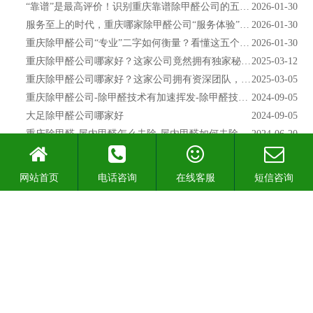
“靠谱”是最高评价！识别重庆靠谱除甲醛公司的五大特征
2026-01-30
服务至上的时代，重庆哪家除甲醛公司“服务体验”最好？
2026-01-30
重庆除甲醛公司“专业”二字如何衡量？看懂这五个硬核指标！
2026-01-30
重庆除甲醛公司哪家好？这家公司竟然拥有独家秘籍！
2025-03-12
重庆除甲醛公司哪家好？这家公司拥有资深团队，经验丰富！
2025-03-05
重庆除甲醛公司-除甲醛技术有加速挥发-除甲醛技术有哪些
2024-09-05
大足除甲醛公司哪家好
2024-09-05
重庆除甲醛-屋内甲醛怎么去除-屋内甲醛如何去除小窍门
2024-06-20
铜梁除甲醛公司-除甲醛器排出的气对人有毒吗?-除甲醛器的原理
2024-06-20
垫江除甲醛-新房如何快速除甲醛的方法-新房如何快速除甲醛
2024-06-20
网站首页
电话咨询
在线客服
短信咨询
重庆除甲醛公司-除甲醛什么植物效果最好客厅用-除甲醛什么植物最有效方法
2024-06-20
重庆去除甲醛最好的办法
2024-06-20
大渡口除甲醛公司-新房用什么除甲醛效果好-新房怎么快速去除甲醛
2024-06-20
室内除甲醛-新房除甲醛有哪些可靠的方式？
2024-05-22
重庆除甲醛公司--虎普双重除甲醛技术为您健康保驾护航
2024-04-26
重庆除甲醛公司-3分钟让您了解四种不靠谱的除甲醛方法
2024-04-09