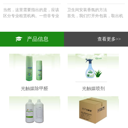
当然，这里需要指出的是，应该
卫生间安装香氛的方法
区分专业租赁机构。一些非专业
首先，我们打开外包装，取出机
租赁机构在购买知名品牌的家用
器。里面有一块挂板。悬挂板的
机器系列方面发挥着边际作用。
背面涂有粘合剂，然后将其粘在
机器的尺寸和外观以及实际的净
电源插头的侧面（以方便电源访
产品信息
查看更多>>
化面积都比商用机器小一个尺
问）。
寸，商用机器的价格是确定的。
2.然后将机器安装在悬挂板上并
…
连接电源。
3.取出遥控器并将其调整到您想
要的频率。根据你设定的频率，
这台机器每天都能正常工作。
4、香味为卫生间开发的除臭剂
精油一起使用，达到卫生间除臭
剂除香的效果。
光触媒除甲醛
光触媒喷剂
5.维护期为一至一个半月。…