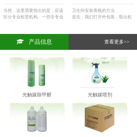
当然，这里需要指出的是，应该
卫生间安装香氛的方法
区分专业租赁机构。一些非专业
首先，我们打开外包装，取出机
租赁机构在购买知名品牌的家用
器。里面有一块挂板。悬挂板的
机器系列方面发挥着边际作用。
背面涂有粘合剂，然后将其粘在
机器的尺寸和外观以及实际的净
电源插头的侧面（以方便电源访
产品信息
查看更多>>
化面积都比商用机器小一个尺
问）。
寸，商用机器的价格是确定的。
2.然后将机器安装在悬挂板上并
…
连接电源。
3.取出遥控器并将其调整到您想
要的频率。根据你设定的频率，
这台机器每天都能正常工作。
4、香味为卫生间开发的除臭剂
精油一起使用，达到卫生间除臭
剂除香的效果。
光触媒除甲醛
光触媒喷剂
5.维护期为一至一个半月。…