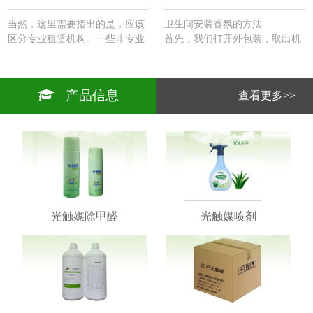
当然，这里需要指出的是，应该
卫生间安装香氛的方法
区分专业租赁机构。一些非专业
首先，我们打开外包装，取出机
租赁机构在购买知名品牌的家用
器。里面有一块挂板。悬挂板的
机器系列方面发挥着边际作用。
背面涂有粘合剂，然后将其粘在
机器的尺寸和外观以及实际的净
电源插头的侧面（以方便电源访
产品信息
查看更多>>
化面积都比商用机器小一个尺
问）。
寸，商用机器的价格是确定的。
2.然后将机器安装在悬挂板上并
…
连接电源。
3.取出遥控器并将其调整到您想
要的频率。根据你设定的频率，
这台机器每天都能正常工作。
4、香味为卫生间开发的除臭剂
精油一起使用，达到卫生间除臭
剂除香的效果。
光触媒除甲醛
光触媒喷剂
5.维护期为一至一个半月。…