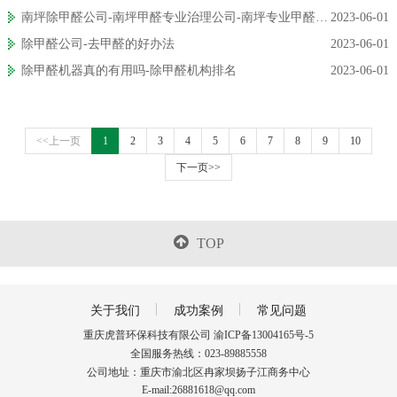
南坪除甲醛公司-南坪甲醛专业治理公司-南坪专业甲醛检测机构
2023-06-01
除甲醛公司-去甲醛的好办法
2023-06-01
除甲醛机器真的有用吗-除甲醛机构排名
2023-06-01
<<上一页
1
2
3
4
5
6
7
8
9
10
下一页>>
TOP
关于我们
成功案例
常见问题
重庆虎普环保科技有限公司 渝ICP备13004165号-5
全国服务热线：023-89885558
公司地址：重庆市渝北区冉家坝扬子江商务中心
E-mail:26881618@qq.com